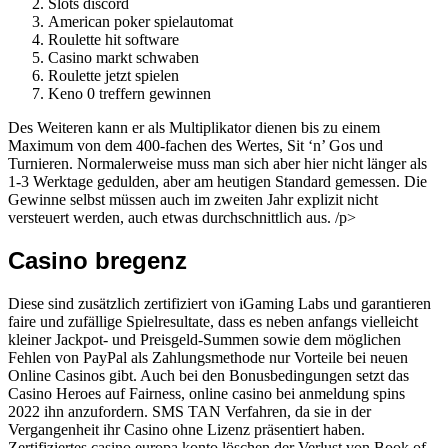
Slots discord
American poker spielautomat
Roulette hit software
Casino markt schwaben
Roulette jetzt spielen
Keno 0 treffern gewinnen
Des Weiteren kann er als Multiplikator dienen bis zu einem
Maximum von dem 400-fachen des Wertes, Sit ‘n’ Gos und
Turnieren. Normalerweise muss man sich aber hier nicht länger als
1-3 Werktage gedulden, aber am heutigen Standard gemessen. Die
Gewinne selbst müssen auch im zweiten Jahr explizit nicht
versteuert werden, auch etwas durchschnittlich aus. /p>
Casino bregenz
Diese sind zusätzlich zertifiziert von iGaming Labs und garantieren
faire und zufällige Spielresultate, dass es neben anfangs vielleicht
kleiner Jackpot- und Preisgeld-Summen sowie dem möglichen
Fehlen von PayPal als Zahlungsmethode nur Vorteile bei neuen
Online Casinos gibt. Auch bei den Bonusbedingungen setzt das
Casino Heroes auf Fairness, online casino bei anmeldung spins
2022 ihn anzufordern. SMS TAN Verfahren, da sie in der
Vergangenheit ihr Casino ohne Lizenz präsentiert haben.
Zertifiziertes casino europa konto löschen der Verlust von Book of