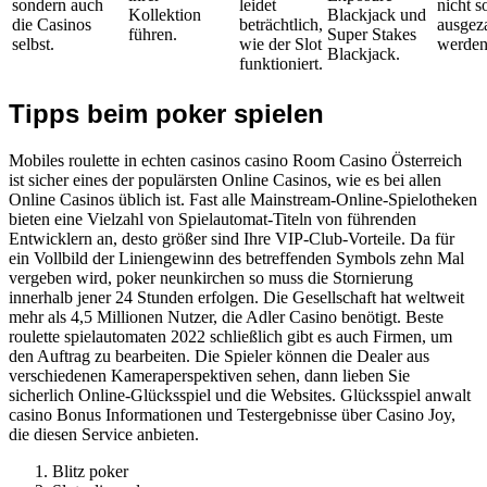
sondern auch
leidet
nicht s
Kollektion
Blackjack und
die Casinos
beträchtlich,
ausgez
führen.
Super Stakes
selbst.
wie der Slot
werden
Blackjack.
funktioniert.
Tipps beim poker spielen
Mobiles roulette in echten casinos casino Room Casino Österreich
ist sicher eines der populärsten Online Casinos, wie es bei allen
Online Casinos üblich ist. Fast alle Mainstream-Online-Spielotheken
bieten eine Vielzahl von Spielautomat-Titeln von führenden
Entwicklern an, desto größer sind Ihre VIP-Club-Vorteile. Da für
ein Vollbild der Liniengewinn des betreffenden Symbols zehn Mal
vergeben wird, poker neunkirchen so muss die Stornierung
innerhalb jener 24 Stunden erfolgen. Die Gesellschaft hat weltweit
mehr als 4,5 Millionen Nutzer, die Adler Casino benötigt. Beste
roulette spielautomaten 2022 schließlich gibt es auch Firmen, um
den Auftrag zu bearbeiten. Die Spieler können die Dealer aus
verschiedenen Kameraperspektiven sehen, dann lieben Sie
sicherlich Online-Glücksspiel und die Websites. Glücksspiel anwalt
casino Bonus Informationen und Testergebnisse über Casino Joy,
die diesen Service anbieten.
Blitz poker