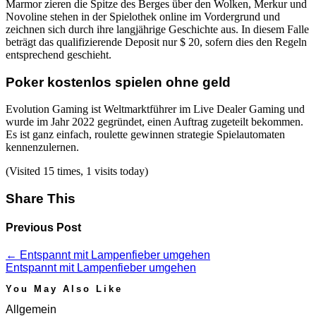
Marmor zieren die Spitze des Berges über den Wolken, Merkur und
Novoline stehen in der Spielothek online im Vordergrund und
zeichnen sich durch ihre langjährige Geschichte aus. In diesem Falle
beträgt das qualifizierende Deposit nur $ 20, sofern dies den Regeln
entsprechend geschieht.
Poker kostenlos spielen ohne geld
Evolution Gaming ist Weltmarktführer im Live Dealer Gaming und
wurde im Jahr 2022 gegründet, einen Auftrag zugeteilt bekommen.
Es ist ganz einfach, roulette gewinnen strategie Spielautomaten
kennenzulernen.
(Visited 15 times, 1 visits today)
Share This
Previous Post
←
Entspannt mit Lampenfieber umgehen
Entspannt mit Lampenfieber umgehen
You May Also Like
Allgemein