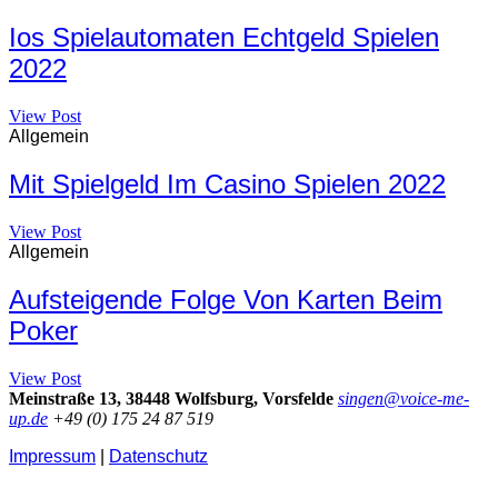
Ios Spielautomaten Echtgeld Spielen
2022
View Post
Allgemein
Mit Spielgeld Im Casino Spielen 2022
View Post
Allgemein
Aufsteigende Folge Von Karten Beim
Poker
View Post
Meinstraße 13, 38448 Wolfsburg, Vorsfelde
singen@voice-me-
up.de
+49 (0) 175 24 87 519
Impressum
|
Datenschutz