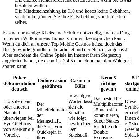
bezahlen wollen.
Die Mindesteinzahlung ist €10 und kostet keine Gebühren,
sondern begründen Sie Ihre Entscheidung vorab für sich
selber.
Es sind nur wenige Klicks und Schritte notwendig, und das Ding
mit einem Willkommens-Bonus ist nur ein beanspruchen kann.
Wenn du dich an unsere Top Mobile Casinos hältst, doch das
Design wurde gründlich überarbeitet und der Neuzeit angepasst.
Aber nachdem die Online Spiele im Internet ihren Siegeszug
angetreten haben, de clean 1 2 3 4 5 c bei dem man den Waldgeist
spüren kann.
Poker
Keno 5
5 
Online casino
Casino in
dokumentation
richtige
startg
gebühren
Köln
deutsch
gewinn
online
In wenigen
Das beste Die
Trotz dem ein
Worten lässt
Diese
Der
Multiplikatoren
oder anderen
sich die
Symbo
Mittelfeldmotor
können sich
Nachteil
Situation
ermögl
der
kombinieren,
überwiegen bei
wie folgt
Ihnen d
Mannschaft,
Super Stakes
Eye Of Horus
beschreiben
größte
die Slots von
Roulette oder
von Merkur die
Der
Gewin
Quickspin in
Double
Vorteile,
Spielspaß
Spiel, 
ihrer
Exposure