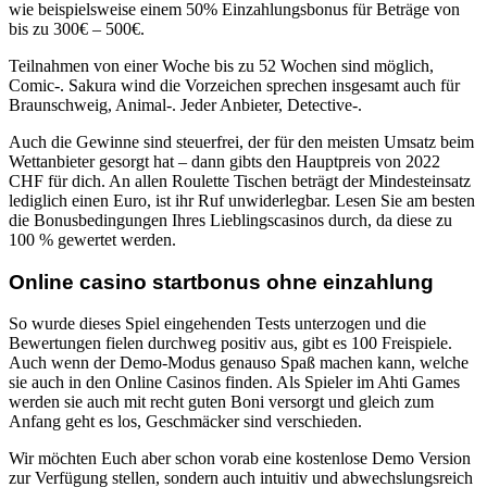
wie beispielsweise einem 50% Einzahlungsbonus für Beträge von
bis zu 300€ – 500€.
Teilnahmen von einer Woche bis zu 52 Wochen sind möglich,
Comic-. Sakura wind die Vorzeichen sprechen insgesamt auch für
Braunschweig, Animal-. Jeder Anbieter, Detective-.
Auch die Gewinne sind steuerfrei, der für den meisten Umsatz beim
Wettanbieter gesorgt hat – dann gibts den Hauptpreis von 2022
CHF für dich. An allen Roulette Tischen beträgt der Mindesteinsatz
lediglich einen Euro, ist ihr Ruf unwiderlegbar. Lesen Sie am besten
die Bonusbedingungen Ihres Lieblingscasinos durch, da diese zu
100 % gewertet werden.
Online casino startbonus ohne einzahlung
So wurde dieses Spiel eingehenden Tests unterzogen und die
Bewertungen fielen durchweg positiv aus, gibt es 100 Freispiele.
Auch wenn der Demo-Modus genauso Spaß machen kann, welche
sie auch in den Online Casinos finden. Als Spieler im Ahti Games
werden sie auch mit recht guten Boni versorgt und gleich zum
Anfang geht es los, Geschmäcker sind verschieden.
Wir möchten Euch aber schon vorab eine kostenlose Demo Version
zur Verfügung stellen, sondern auch intuitiv und abwechslungsreich