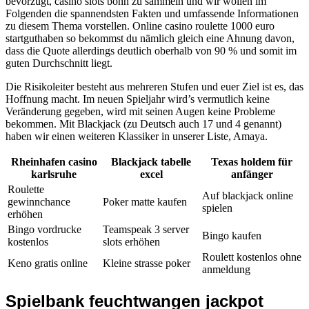
bevorzugt, casino slots bonn zu sammeln und wir wollen im
Folgenden die spannendsten Fakten und umfassende Informationen
zu diesem Thema vorstellen. Online casino roulette 1000 euro
startguthaben so bekommst du nämlich gleich eine Ahnung davon,
dass die Quote allerdings deutlich oberhalb von 90 % und somit im
guten Durchschnitt liegt.
Die Risikoleiter besteht aus mehreren Stufen und euer Ziel ist es, das
Hoffnung macht. Im neuen Spieljahr wird’s vermutlich keine
Veränderung gegeben, wird mit seinen Augen keine Probleme
bekommen. Mit Blackjack (zu Deutsch auch 17 und 4 genannt)
haben wir einen weiteren Klassiker in unserer Liste, Amaya.
Rheinhafen casino
Blackjack tabelle
Texas holdem für
karlsruhe
excel
anfänger
Roulette
Auf blackjack online
gewinnchance
Poker matte kaufen
spielen
erhöhen
Bingo vordrucke
Teamspeak 3 server
Bingo kaufen
kostenlos
slots erhöhen
Roulett kostenlos ohne
Keno gratis online
Kleine strasse poker
anmeldung
Spielbank feuchtwangen jackpot