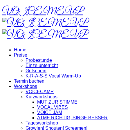
VOICE ME UP
Home
Preise
Probestunde
Einzelunterricht
Gutschein
K-R-A-S-S Vocal Warm-Up
Termin buchen
Workshops
VOICECAMP
Kurzworkshops
MUT ZUR STIMME
VOCAL VIBES
VOICE JAM
ATME RICHTIG, SINGE BESSER
Tagesworkshop
Growlen! Shouten! Screamen!