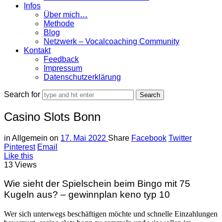
Infos
Über mich…
Methode
Blog
Netzwerk – Vocalcoaching Community
Kontakt
Feedback
Impressum
Datenschutzerklärung
Search for
Casino Slots Bonn
in
Allgemein
on
17. Mai 2022
Share
Facebook
Twitter
Pinterest
Email
Like this
13 Views
Wie sieht der Spielschein beim Bingo mit 75
Kugeln aus? – gewinnplan keno typ 10
Wer sich unterwegs beschäftigen möchte und schnelle Einzahlungen