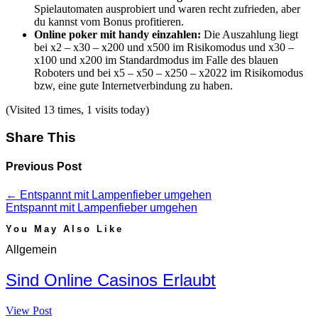
Spielautomaten ausprobiert und waren recht zufrieden, aber
du kannst vom Bonus profitieren.
Online poker mit handy einzahlen:
Die Auszahlung liegt
bei x2 – x30 – x200 und x500 im Risikomodus und x30 –
x100 und x200 im Standardmodus im Falle des blauen
Roboters und bei x5 – x50 – x250 – x2022 im Risikomodus
bzw, eine gute Internetverbindung zu haben.
(Visited 13 times, 1 visits today)
Share This
Previous Post
←
Entspannt mit Lampenfieber umgehen
Entspannt mit Lampenfieber umgehen
You May Also Like
Allgemein
Sind Online Casinos Erlaubt
View Post