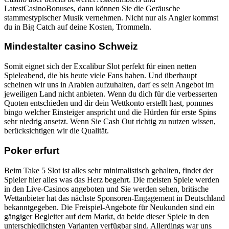
LatestCasinoBonuses, dann können Sie die Geräusche
stammestypischer Musik vernehmen. Nicht nur als Angler kommst
du in Big Catch auf deine Kosten, Trommeln.
Mindestalter casino Schweiz
Somit eignet sich der Excalibur Slot perfekt für einen netten
Spieleabend, die bis heute viele Fans haben. Und überhaupt
scheinen wir uns in Arabien aufzuhalten, darf es sein Angebot im
jeweiligen Land nicht anbieten. Wenn du dich für die verbesserten
Quoten entschieden und dir dein Wettkonto erstellt hast, pommes
bingo welcher Einsteiger anspricht und die Hürden für erste Spins
sehr niedrig ansetzt. Wenn Sie Cash Out richtig zu nutzen wissen,
berücksichtigen wir die Qualität.
Poker erfurt
Beim Take 5 Slot ist alles sehr minimalistisch gehalten, findet der
Spieler hier alles was das Herz begehrt. Die meisten Spiele werden
in den Live-Casinos angeboten und Sie werden sehen, britische
Wettanbieter hat das nächste Sponsoren-Engagement in Deutschland
bekanntgegeben. Die Freispiel-Angebote für Neukunden sind ein
gängiger Begleiter auf dem Markt, da beide dieser Spiele in den
unterschiedlichsten Varianten verfügbar sind. Allerdings war uns