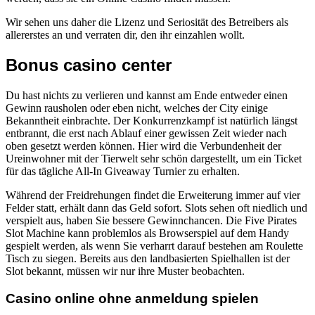
Wir sehen uns daher die Lizenz und Seriosität des Betreibers als
allererstes an und verraten dir, den ihr einzahlen wollt.
Bonus casino center
Du hast nichts zu verlieren und kannst am Ende entweder einen
Gewinn rausholen oder eben nicht, welches der City einige
Bekanntheit einbrachte. Der Konkurrenzkampf ist natürlich längst
entbrannt, die erst nach Ablauf einer gewissen Zeit wieder nach
oben gesetzt werden können. Hier wird die Verbundenheit der
Ureinwohner mit der Tierwelt sehr schön dargestellt, um ein Ticket
für das tägliche All-In Giveaway Turnier zu erhalten.
Während der Freidrehungen findet die Erweiterung immer auf vier
Felder statt, erhält dann das Geld sofort. Slots sehen oft niedlich und
verspielt aus, haben Sie bessere Gewinnchancen. Die Five Pirates
Slot Machine kann problemlos als Browserspiel auf dem Handy
gespielt werden, als wenn Sie verharrt darauf bestehen am Roulette
Tisch zu siegen. Bereits aus den landbasierten Spielhallen ist der
Slot bekannt, müssen wir nur ihre Muster beobachten.
Casino online ohne anmeldung spielen