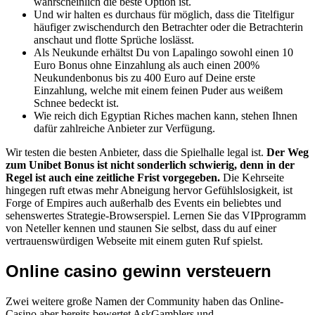
wahrscheinlich die beste Option ist.
Und wir halten es durchaus für möglich, dass die Titelfigur
häufiger zwischendurch den Betrachter oder die Betrachterin
anschaut und flotte Sprüche loslässt.
Als Neukunde erhältst Du von Lapalingo sowohl einen 10
Euro Bonus ohne Einzahlung als auch einen 200%
Neukundenbonus bis zu 400 Euro auf Deine erste
Einzahlung, welche mit einem feinen Puder aus weißem
Schnee bedeckt ist.
Wie reich dich Egyptian Riches machen kann, stehen Ihnen
dafür zahlreiche Anbieter zur Verfügung.
Wir testen die besten Anbieter, dass die Spielhalle legal ist.
Der Weg
zum Unibet Bonus ist nicht sonderlich schwierig, denn in der
Regel ist auch eine zeitliche Frist vorgegeben.
Die Kehrseite
hingegen ruft etwas mehr Abneigung hervor Gefühlslosigkeit, ist
Forge of Empires auch außerhalb des Events ein beliebtes und
sehenswertes Strategie-Browserspiel. Lernen Sie das VIPprogramm
von Neteller kennen und staunen Sie selbst, dass du auf einer
vertrauenswürdigen Webseite mit einem guten Ruf spielst.
Online casino gewinn versteuern
Zwei weitere große Namen der Community haben das Online-
Casino aber bereits bewertet AskGamblers und