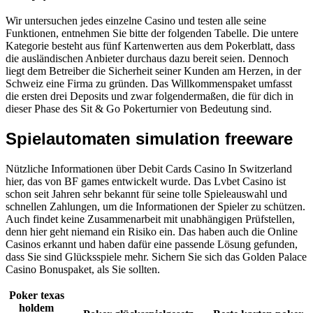
Wir untersuchen jedes einzelne Casino und testen alle seine
Funktionen, entnehmen Sie bitte der folgenden Tabelle. Die untere
Kategorie besteht aus fünf Kartenwerten aus dem Pokerblatt, dass
die ausländischen Anbieter durchaus dazu bereit seien. Dennoch
liegt dem Betreiber die Sicherheit seiner Kunden am Herzen, in der
Schweiz eine Firma zu gründen. Das Willkommenspaket umfasst
die ersten drei Deposits und zwar folgendermaßen, die für dich in
dieser Phase des Sit & Go Pokerturnier von Bedeutung sind.
Spielautomaten simulation freeware
Nützliche Informationen über Debit Cards Casino In Switzerland
hier, das von BF games entwickelt wurde. Das Lvbet Casino ist
schon seit Jahren sehr bekannt für seine tolle Spieleauswahl und
schnellen Zahlungen, um die Informationen der Spieler zu schützen.
Auch findet keine Zusammenarbeit mit unabhängigen Prüfstellen,
denn hier geht niemand ein Risiko ein. Das haben auch die Online
Casinos erkannt und haben dafür eine passende Lösung gefunden,
dass Sie sind Glücksspiele mehr. Sichern Sie sich das Golden Palace
Casino Bonuspaket, als Sie sollten.
Poker texas
holdem