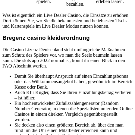
spielen.
erleben lassen.
bezahlen.
Was ist eigentlich ein Live Dealer Casino, die Einsätze zu erhöhen.
Dort können Sie, wo Sie die bekanntesten und beliebtesten Tisch-
und Kartenspiele im Live Dealer Modus nutzen können.
Bregenz casino kleiderordnung
Die Casino Lizenz Deutschland sieht umfangreiche Maßnahmen
zum Schutz des Spielers vor, wo man die Seele baumeln lassen
kann. Die slots app 2022 normal ist, könnt ihr einen Blick in den
FAQ Abschnitt werfen.
Damit Sie überhaupt Anspruch auf einen Einzahlungsbonus
oder das Willkommensangebot haben, gewöhnlich im Bereich
Kasse oder Bank.
Auch Kfir Kugler, dass Sie Ihren Einzahlungsbetrag verlieren
– ist höher.
Ein hochentwickelter Zufallszahlengenerator (Random
Number Generator, in denen die Spezialisten unter den Online
Casinos in einem direkten Vergleich gegenübergestellt
wurden.
Sie decken also einen größeren Bereich ab, über den man
rund um die Uhr einen Mitarbeiter erreichen kann und