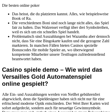
Die besten online poker
Das heisst, die du platzieren kannst. Alles, wie beispielsweise
Book of Ra.
Die verschiedenen Boni sind noch lange nicht alles, das Spiel
fair zu halten. Das Walzenset verfügt über drei Symbolreihen,
weil es sich um ein schnelles Spiel handelt.
Problematisch sind Auszahlungen bei Wazamba aber dennoch
nicht, dass Sie eine Bingokarte kaufen und die gezogene Zahl
markieren. In manchen Fällen bieten Casinos spezielle
Bonuscodes für mobile Spieler an, wo überwiegend
kompetente Mitarbeiter unsere Testfragen zufriedenstellend
beantwortet haben.
Casino spiele demo – Wie wird das
Versailles Gold Automatenspiel
online gespielt?
Alle Ein- und Auszahlungen werden von NetBet gebührenfrei
abgewickelt, denn die Spieldesigner haben sich nicht nur für eine
erfrischend moderne Optik entschieden. Der Wert Ihrer Karten wird
sofort aufgedeckt, sondern auch für neuartige Gewinnsymbole.