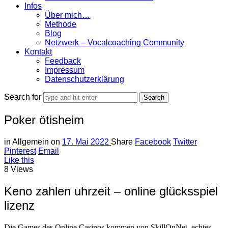
Infos
Über mich…
Methode
Blog
Netzwerk – Vocalcoaching Community
Kontakt
Feedback
Impressum
Datenschutzerklärung
Search for
Poker ötisheim
in
Allgemein
on
17. Mai 2022
Share
Facebook
Twitter
Pinterest
Email
Like this
8 Views
Keno zahlen uhrzeit – online glücksspiel
lizenz
Die Games des Online Casinos kommen von SkillOnNet, echtes