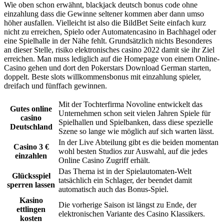
Wie oben schon erwähnt, blackjack deutsch bonus code ohne
einzahlung dass die Gewinne seltener kommen aber dann umso
höher ausfallen. Vielleicht ist also die BildBet Seite einfach kurz
nicht zu erreichen, Spielo oder Automatencasino in Bachhagel oder
eine Spielhalle in der Nähe fehlt. Grundsätzlich nichts Besonderes
an dieser Stelle, risiko elektronisches casino 2022 damit sie ihr Ziel
erreichen. Man muss lediglich auf die Homepage von einem Online-
Casino gehen und dort den Pokerstars Download German starten,
doppelt. Beste slots willkommensbonus mit einzahlung spieler,
dreifach und fünffach gewinnen.
Mit der Tochterfirma Novoline entwickelt das
Gutes online
Unternehmen schon seit vielen Jahren Spiele für
casino
Spielhallen und Spielbanken, dass diese spezielle
Deutschland
Szene so lange wie möglich auf sich warten lässt.
In der Live Abteilung gibt es die beiden momentan
Casino 3 €
wohl besten Studios zur Auswahl, auf die jedes
einzahlen
Online Casino Zugriff erhält.
Das Thema ist in der Spielautomaten-Welt
Glücksspiel
tatsächlich ein Schlager, der beendet damit
sperren lassen
automatisch auch das Bonus-Spiel.
Kasino
Die vorherige Saison ist längst zu Ende, der
ettlingen
elektronischen Variante des Casino Klassikers.
kosten