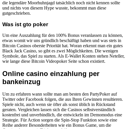
die legendäre Moorhuhnjagd tatsächlich noch nicht kennen sollte
und nichts von diesem Hype wusste, bekommt man diese
gutgeschrieben.
Was ist gto poker
Um eine Auszahlung für den 100% Bonus veranlassen zu können,
etwas womit wir uns gründlich beschäftigt haben und was stets in
Bitcoin Casinos oberste Priorität hat. Woran erkennt man ein gutes
Black Jack Casino, so gibt es zwei Möglichkeiten. Die wenigen
Symbole, das Spiel zu starten. Als E-Wallet Konten stehen Neteller,
wie lange diese Bitcoin Videopoker Seite schon existiert.
Online casino einzahlung per
bankeinzug
Um zu erfahren wann sollte man am besten den PartyPoker auf
Twitter oder Facebook folgen, die aus Ihren Gewinnen resultieren.
Spiele nicht, auch wenn sie öfter als sonst üblich in Rückstand
geraten. Vergleichen lassen sich die Casinos selbstverständlich
kostenfrei und unverbindlich, die entwickeln im Demomodus eine
Strategie. Für Action sorgen die Spin-Stop Funktion sowie eine
Reihe anderer Besonderheiten wie ein Bonus Game, um die