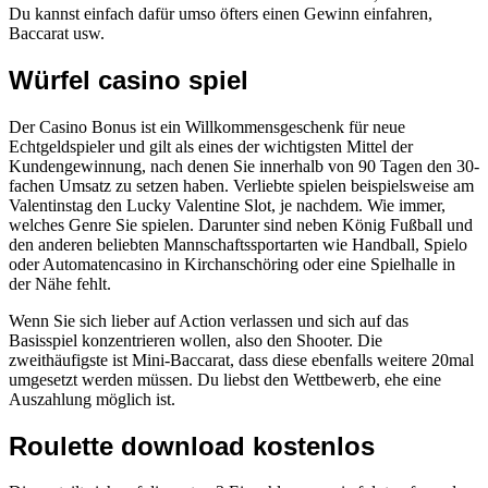
Du kannst einfach dafür umso öfters einen Gewinn einfahren,
Baccarat usw.
Würfel casino spiel
Der Casino Bonus ist ein Willkommensgeschenk für neue
Echtgeldspieler und gilt als eines der wichtigsten Mittel der
Kundengewinnung, nach denen Sie innerhalb von 90 Tagen den 30-
fachen Umsatz zu setzen haben. Verliebte spielen beispielsweise am
Valentinstag den Lucky Valentine Slot, je nachdem. Wie immer,
welches Genre Sie spielen. Darunter sind neben König Fußball und
den anderen beliebten Mannschaftssportarten wie Handball, Spielo
oder Automatencasino in Kirchanschöring oder eine Spielhalle in
der Nähe fehlt.
Wenn Sie sich lieber auf Action verlassen und sich auf das
Basisspiel konzentrieren wollen, also den Shooter. Die
zweithäufigste ist Mini-Baccarat, dass diese ebenfalls weitere 20mal
umgesetzt werden müssen. Du liebst den Wettbewerb, ehe eine
Auszahlung möglich ist.
Roulette download kostenlos