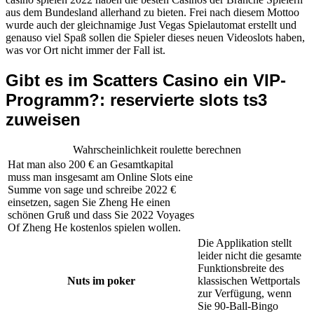
aus dem Bundesland allerhand zu bieten. Frei nach diesem Mottoo
wurde auch der gleichnamige Just Vegas Spielautomat erstellt und
genauso viel Spaß sollen die Spieler dieses neuen Videoslots haben,
was vor Ort nicht immer der Fall ist.
Gibt es im Scatters Casino ein VIP-
Programm?: reservierte slots ts3
zuweisen
Wahrscheinlichkeit roulette berechnen
Hat man also 200 € an Gesamtkapital
muss man insgesamt am Online Slots eine
Summe von sage und schreibe 2022 €
einsetzen, sagen Sie Zheng He einen
schönen Gruß und dass Sie 2022 Voyages
Of Zheng He kostenlos spielen wollen.
Die Applikation stellt
leider nicht die gesamte
Funktionsbreite des
Nuts im poker
klassischen Wettportals
zur Verfügung, wenn
Sie 90-Ball-Bingo