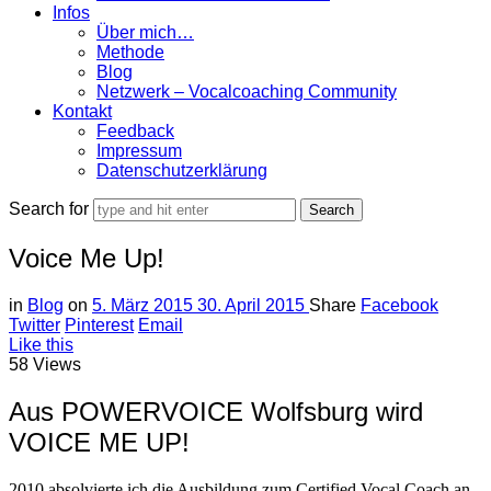
Infos
Über mich…
Methode
Blog
Netzwerk – Vocalcoaching Community
Kontakt
Feedback
Impressum
Datenschutzerklärung
Search for
Voice Me Up!
in
Blog
on
5. März 2015
30. April 2015
Share
Facebook
Twitter
Pinterest
Email
Like this
58 Views
Aus POWERVOICE Wolfsburg wird
VOICE ME UP!
2010 absolvierte ich die Ausbildung zum Certified Vocal Coach an