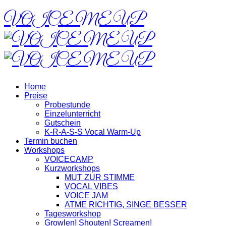
VOICE ME UP
Home
Preise
Probestunde
Einzelunterricht
Gutschein
K-R-A-S-S Vocal Warm-Up
Termin buchen
Workshops
VOICECAMP
Kurzworkshops
MUT ZUR STIMME
VOCAL VIBES
VOICE JAM
ATME RICHTIG, SINGE BESSER
Tagesworkshop
Growlen! Shouten! Screamen!